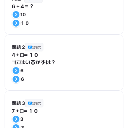
6＋4＝？
10
１０
問題 2
短答式
4＋⬜︎＝１０
⬜︎にはいるかずは？
6
６
問題 3
短答式
7＋⬜︎＝１０
3
３