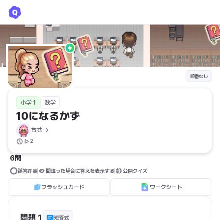
10になるかず
ちさ
順番なし
小学 1
数学
10になるかず
ちさ
2
6問
誤答許容
間違った場合に答えを表示する
公開クイズ
フラッシュカード
ワークシート
問題 1
短答式