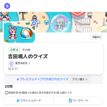
吉田颯人のクイズ
東京MER
順番あり
小学 4
その他
吉田颯人のクイズ
東京MER
31
プレミアムマップで作成されたクイズ
プラン購入
20問
誤答許容
間違った場合に答えを表示する
公開クイズ
フラッシュカード
ワークシート