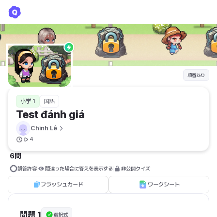
Test đánh giá
Chinh Lê
順番あり
小学 1
国語
Test đánh giá
Chinh Lê
4
6問
誤答許容
間違った場合に答えを表示する
非公開クイズ
フラッシュカード
ワークシート
問題 1
選択式