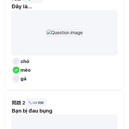
Đây là...
chó
mèo
gà
問題 2
OX 問題
Bạn bị đau bụng