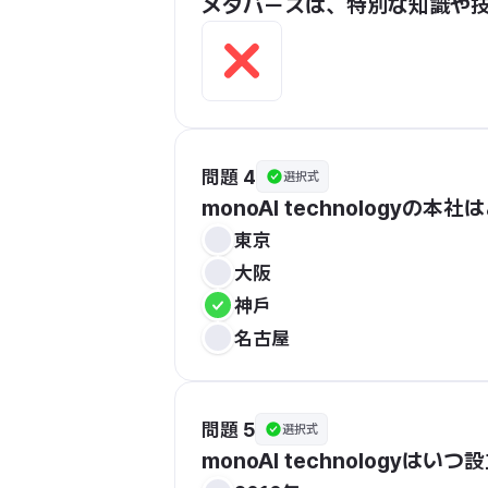
メタバースは、特別な知識や
問題 4
選択式
monoAI technologyの
東京
大阪
神戸
名古屋
問題 5
選択式
monoAI technologyは