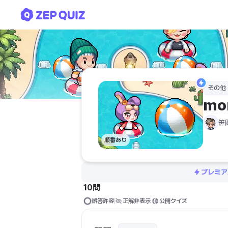
monoAI QUIZ
その他
mo
笹
順番あり
プレミア
10問
誤答許容
正解非表示
公開クイズ