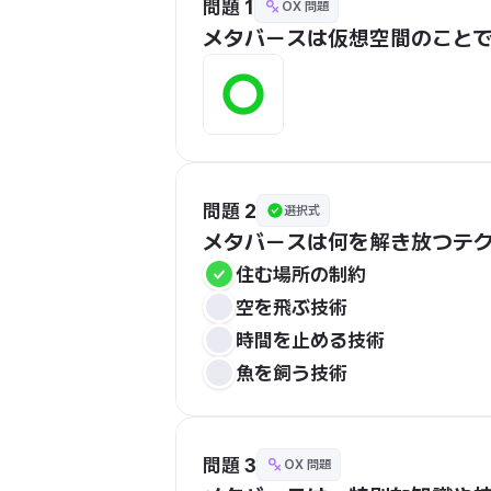
問題 1
OX 問題
メタバースは仮想空間のこと
問題 2
選択式
メタバースは何を解き放つテ
住む場所の制約
空を飛ぶ技術
時間を止める技術
魚を飼う技術
問題 3
OX 問題