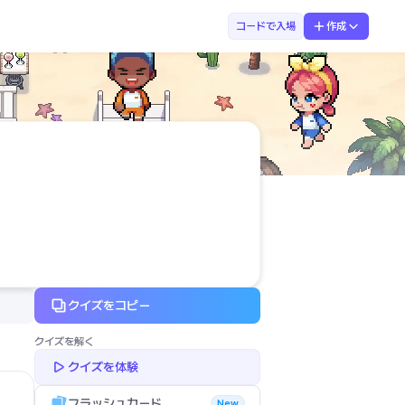
笹岡
コードで入場
作成
クイズをコピー
クイズを解く
クイズを体験
フラッシュカード
New