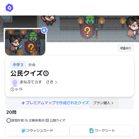
公民クイズ①
まなぶてらす　さき
順番あり
中学 3
社会
公民クイズ①
まなぶてらす　さき
15
プレミアムマップで作成されたクイズ
プラン購入
20問
誤答許容
正解非表示
公開クイズ
フラッシュカード
ワークシート