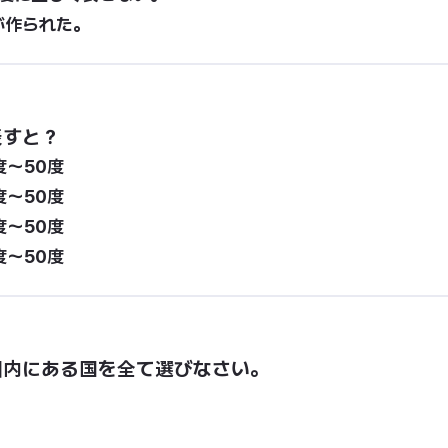
が作られた。
表すと？
度～50度
度～50度
度～50度
度～50度
囲内にある国を全て選びなさい。