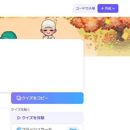
金
コードで入場
作成
クイズをコピー
クイズを解く
クイズを体験
フラッシュカード
New