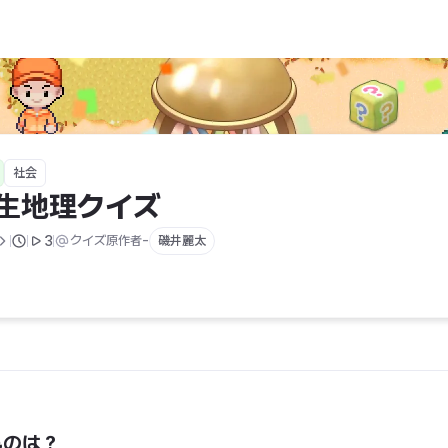
社会
年生地理クイズ
-
3
クイズ原作者
磯井麗太
ものは？