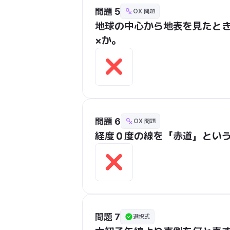
問題 5
OX 問題
地球の中心から地表を見たと
×か。
問題 6
OX 問題
経度０度の線を「赤道」という
問題 7
選択式