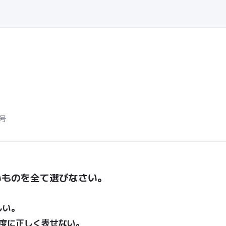
号
いものを全て選びなさい。
。
しい。
1度に正しく表せない。