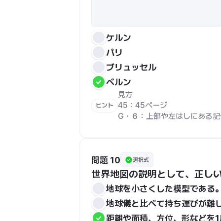
ケルン
パリ
ブリュッセル
ベルン
見方

45：45ページ

ヒント
G・６：上部や左はしにある記
問題 10
選択式
世界地図の説明として、正し
地球を小さくした模型である
地球儀と比べて持ち運びが難
距離や面積、方位、形などを