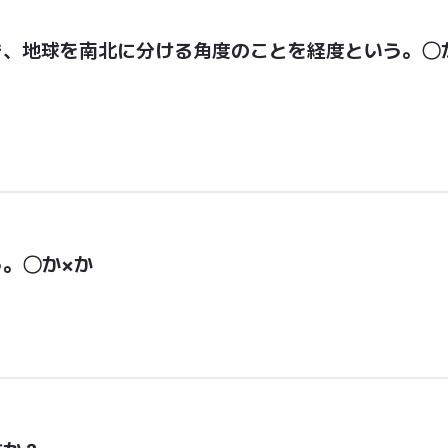
き、地球を南北に分ける角度のことを経度という。〇
。〇か×か