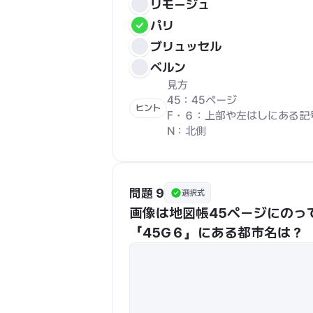
リモージュ
パリ
ブリュッセル
ベルン
見方

45：45ページ

ヒント
F・６：上部や左はしにある記号
N：北側
問題 9
選択式
画像は地図帳45ページにのっ
「45G６」にある都市名は？