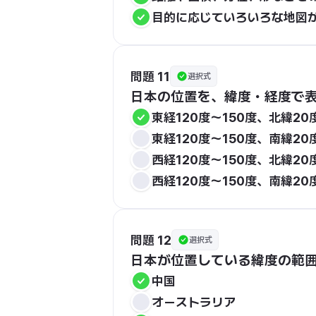
目的に応じていろいろな地図
問題 11
選択式
日本の位置を、緯度・経度で
東経120度～150度、北緯20
東経120度～150度、南緯20
西経120度～150度、北緯20
西経120度～150度、南緯20
問題 12
選択式
日本が位置している緯度の範
中国
オーストラリア