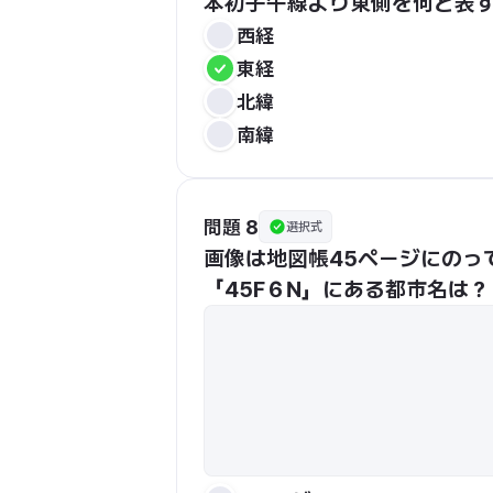
本初子午線より東側を何と表
西経
東経
北緯
南緯
問題 8
選択式
画像は地図帳45ページにのっ
「45F６N」にある都市名は？