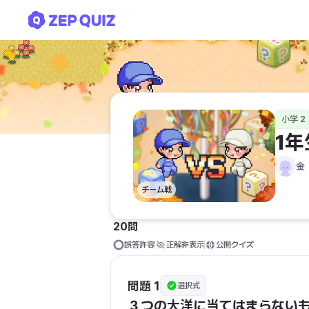
1年生地理クイズ
小学 2
1
金
チーム戦
20問
誤答許容
正解非表示
公開クイズ
問題 1
選択式
３つの大洋に当てはまらない