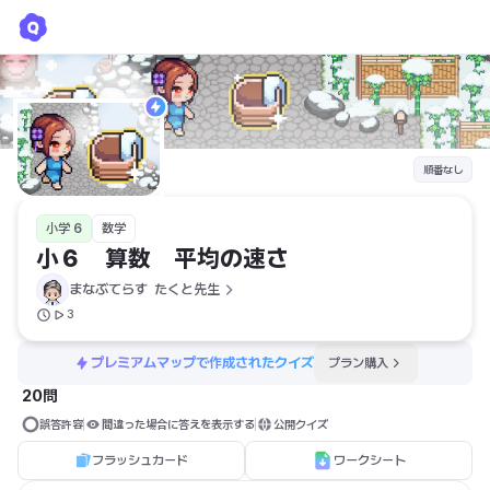
小６ 算数 平均の速さ
まなぶてらす  たくと先生
順番なし
小学 6
数学
小６　算数　平均の速さ
まなぶてらす  たくと先生
3
プレミアムマップで作成されたクイズ
プラン購入
20問
誤答許容
間違った場合に答えを表示する
公開クイズ
フラッシュカード
ワークシート