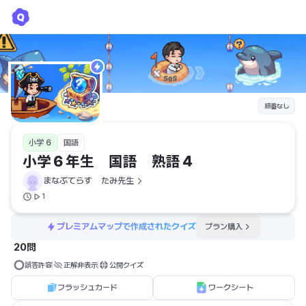
小学６年生 国語 熟語４
まなぶてらす　たみ先生
順番なし
小学 6
国語
小学６年生　国語　熟語４
まなぶてらす　たみ先生
1
プレミアムマップで作成されたクイズ
プラン購入
20問
誤答許容
正解非表示
公開クイズ
フラッシュカード
ワークシート