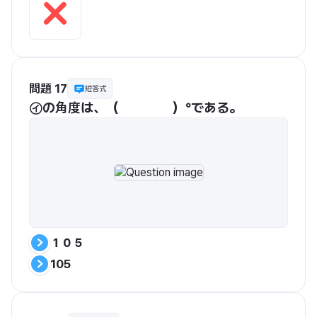
問題 17
短答式
㋑の角度は、（　　　　）°である。
１０５
105