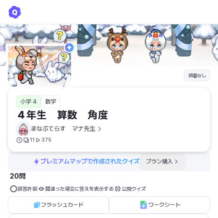
４年生 算数 角度
まなぶてらす　マナ先生
順番なし
小学 4
数学
４年生　算数　角度
まなぶてらす　マナ先生
11
375
プレミアムマップで作成されたクイズ
プラン購入
20問
誤答許容
間違った場合に答えを表示する
公開クイズ
フラッシュカード
ワークシート