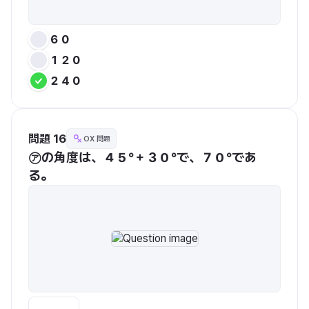
６０
１２０
２４０
問題 16
OX 問題
㋐の角度は、４５°＋３０°で、７０°であ
る。