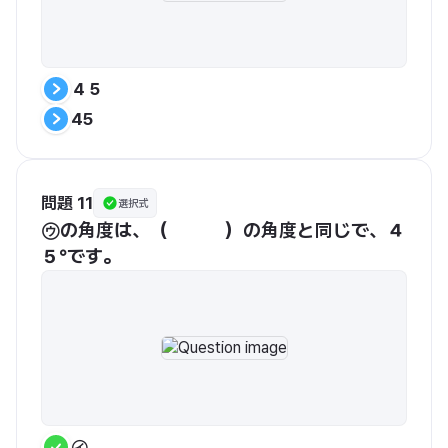
４５
45
問題 11
選択式
㋒の角度は、（　　　）の角度と同じで、４
５°です。
㋑