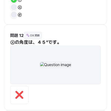
㋓
㋔
問題 12
OX 問題
㋓の角度は、４５°です。