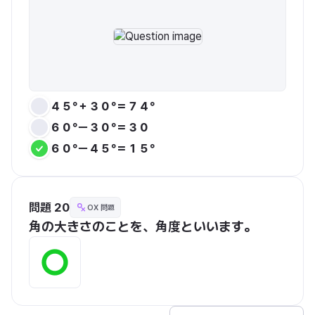
４５°＋３０°＝７４°
６０°ー３０°＝３０
６０°ー４５°＝１５°
問題 20
OX 問題
角の大きさのことを、角度といいます。