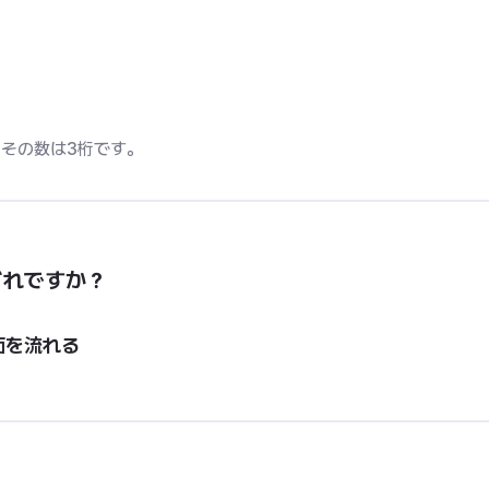
。
その数は3桁です。
どれですか？
面を流れる