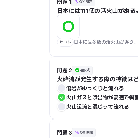
問題 1
OX 問題
日本には111個の活火山がある
日本には多数の活火山があり、
ヒント
問題 2
選択式
火砕流が発生する際の特徴は
溶岩がゆっくりと流れる
火山ガスと噴出物が高速で斜
火山泥流と混じって流れる
問題 3
OX 問題