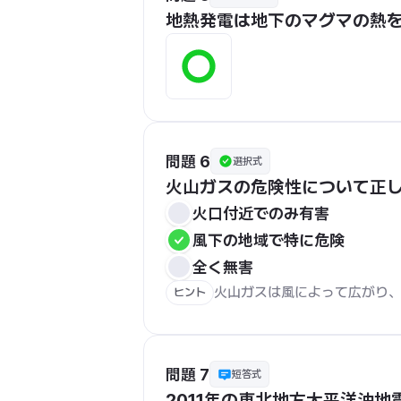
地熱発電は地下のマグマの熱
問題 6
選択式
火山ガスの危険性について正
火口付近でのみ有害
風下の地域で特に危険
全く無害
火山ガスは風によって広がり
ヒント
問題 7
短答式
2011年の東北地方太平洋沖