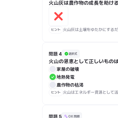
火山灰は農作物の成長を助け
火山灰は土壌をゆたかにする
ヒント
問題 4
選択式
火山の恩恵として正しいもの
家屋の破壊
地熱発電
農作物の枯渇
火山はエネルギー資源として
ヒント
問題 5
OX 問題