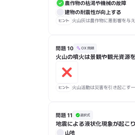
農作物の枯渇や機械の故障
建物の耐震性が向上する
火山灰は農作物に悪影響を与
ヒント
問題 10
OX 問題
火山の噴火は景観や観光資源
火山活動は災害を引き起こす
ヒント
問題 11
選択式
地震による液状化現象が起こ
山地