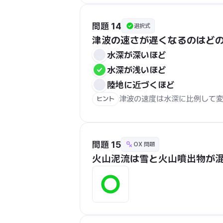
問題 14
選択式
津波の速さが遅くなるのはど
水深が深いほど
水深が浅いほど
陸地に近づくほど
津波の速度は水深に比例して
ヒント
問題 15
OX 問題
火山泥流は雪と火山噴出物が