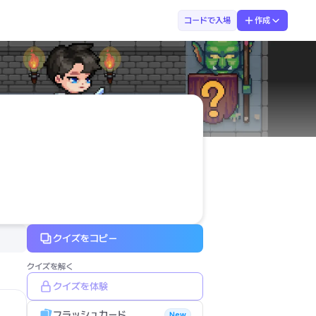
まなぶてらす　ひがしだ先生
コードで入場
作成
クイズをコピー
クイズを解く
クイズを体験
フラッシュカード
New