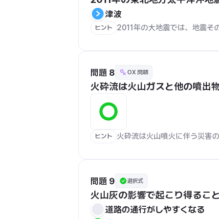
津波
2011年の大地震では、地震
ヒント
問題 8
OX 問題
火砕流は火山ガスと他の噴出
火砕流は火山噴火に伴う災害
ヒント
問題 9
選択式
火山灰の影響で起こり得るこ
道路の通行がしやすくなる