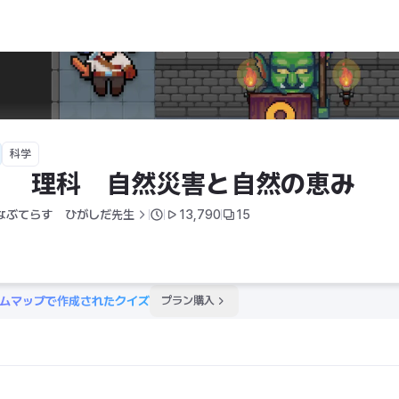
の恵み
科学
１　理科　自然災害と自然の恵み
なぶてらす　ひがしだ先生
13,790
15
ムマップで作成されたクイズ
プラン購入