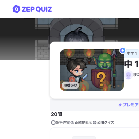
中１ 理科 自然災害と自然
中学 1
中
ま
順番あり
プレミア
20問
誤答許容
正解非表示
公開クイズ