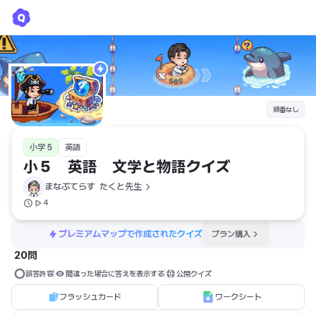
小５ 英語 文学と物語クイズ
まなぶてらす  たくと先生
順番なし
小学 5
英語
小５　英語　文学と物語クイズ
まなぶてらす  たくと先生
4
プレミアムマップで作成されたクイズ
プラン購入
20問
誤答許容
間違った場合に答えを表示する
公開クイズ
フラッシュカード
ワークシート