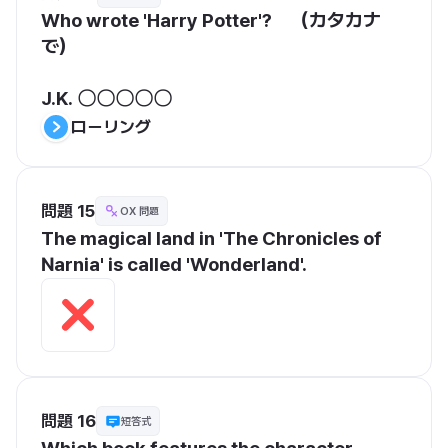
Who wrote 'Harry Potter'?　（カタカナ
で）

J.K. 〇〇〇〇〇
ローリング
問題 15
OX 問題
The magical land in 'The Chronicles of 
Narnia' is called 'Wonderland'.
問題 16
短答式