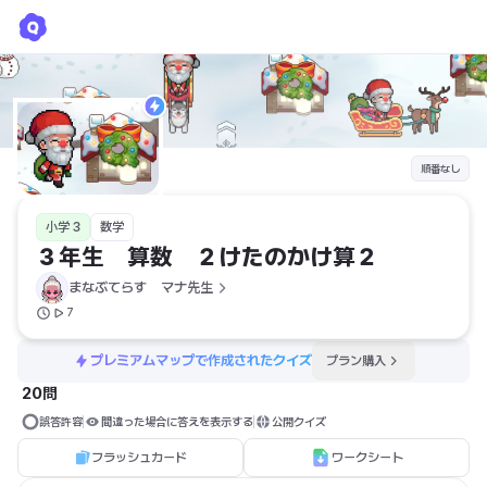
３年生 算数 ２けたのかけ算２
まなぶてらす　マナ先生
順番なし
小学 3
数学
３年生　算数　２けたのかけ算２
まなぶてらす　マナ先生
7
プレミアムマップで作成されたクイズ
プラン購入
20問
誤答許容
間違った場合に答えを表示する
公開クイズ
フラッシュカード
ワークシート