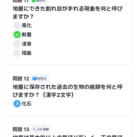
問題 11
選択式
地層にできた割れ目がずれる現象を何と呼び
ますか？
風化
断層
浸食
褶曲
問題 12
短答式
地層に保存された過去の生物の痕跡を何と呼
びますか？（漢字2文字）
化石
問題 13
OX 問題