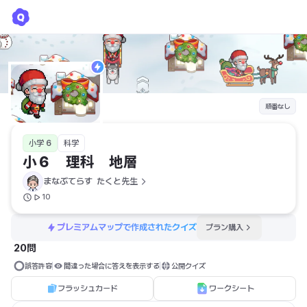
小６ 理科 地層
まなぶてらす  たくと先生
順番なし
小学 6
科学
小６　理科　地層
まなぶてらす  たくと先生
10
プレミアムマップで作成されたクイズ
プラン購入
20問
誤答許容
間違った場合に答えを表示する
公開クイズ
フラッシュカード
ワークシート