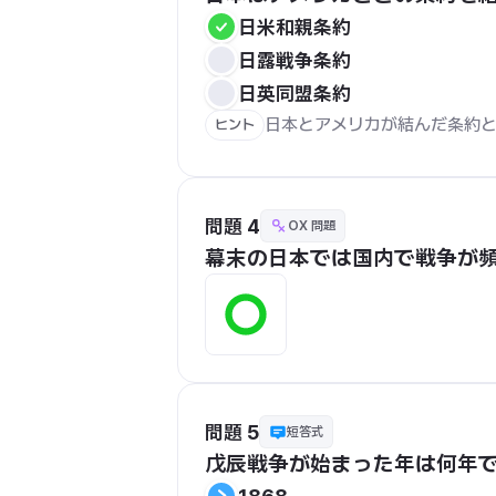
日米和親条約
日露戦争条約
日英同盟条約
日本とアメリカが結んだ条約
ヒント
問題 4
OX 問題
幕末の日本では国内で戦争が
問題 5
短答式
戊辰戦争が始まった年は何年で