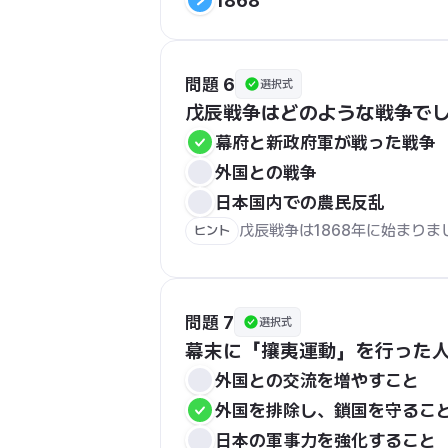
1868
問題 6
選択式
戊辰戦争はどのような戦争で
幕府と新政府軍が戦った戦争
外国との戦争
日本国内での農民反乱
戊辰戦争は1868年に始まりま
ヒント
問題 7
選択式
幕末に「攘夷運動」を行った
外国との交流を増やすこと
外国を排除し、鎖国を守るこ
日本の軍事力を強化すること