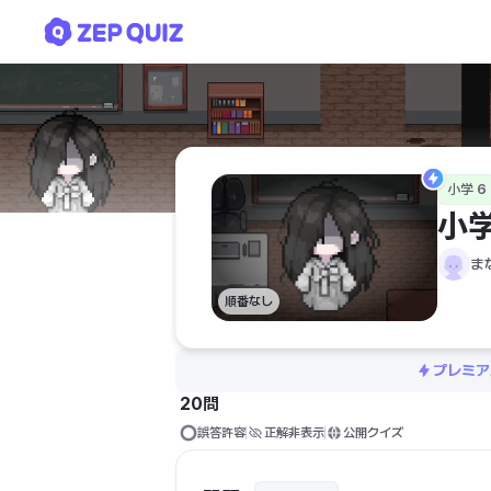
小学6年生 社会 幕末
小学 6
小
ま
順番なし
プレミア
20問
誤答許容
正解非表示
公開クイズ