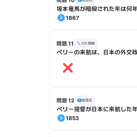
問題 10
短答式
坂本竜馬が暗殺された年は何年
1867
問題 11
OX 問題
ペリーの来航は、日本の外交
問題 12
短答式
ペリー提督が日本に来航した年
1853