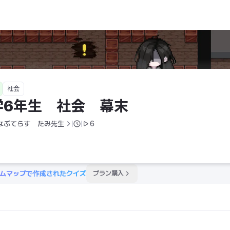
社会
学6年生　社会　幕末
なぶてらす　たみ先生
6
ムマップで作成されたクイズ
プラン購入