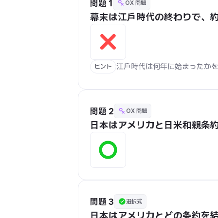
問題 1
OX 問題
幕末は江戸時代の終わりで、約1
江戸時代は何年に始まったか
ヒント
問題 2
OX 問題
日本はアメリカと日米和親条
問題 3
選択式
日本はアメリカとどの条約を