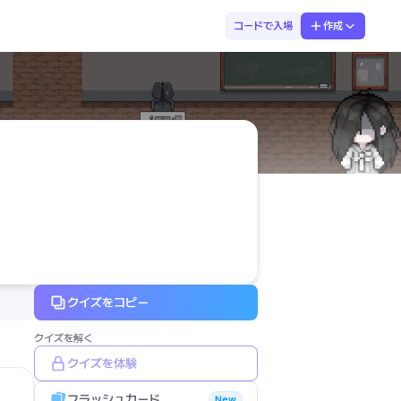
まなぶてらす　たみ先生
コードで入場
作成
クイズをコピー
クイズを解く
クイズを体験
フラッシュカード
New