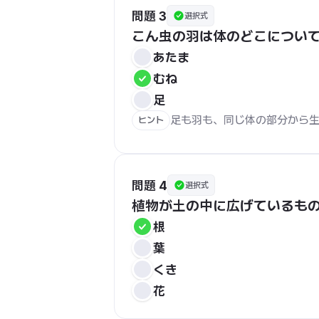
問題 3
選択式
こん虫の羽は体のどこについ
あたま
むね
足
足も羽も、同じ体の部分から
ヒント
問題 4
選択式
植物が土の中に広げているも
根
葉
くき
花