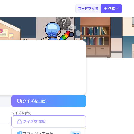
まなぶてらす　さき
コードで入場
作成
クイズをコピー
クイズを解く
クイズを体験
フラッシュカード
New