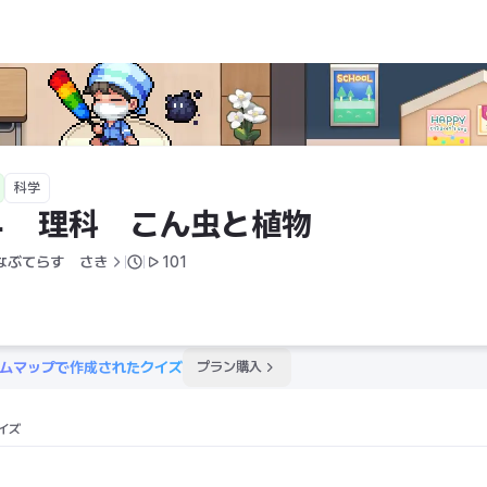
科学
４　理科　こん虫と植物
なぶてらす　さき
101
ムマップで作成されたクイズ
プラン購入
イズ