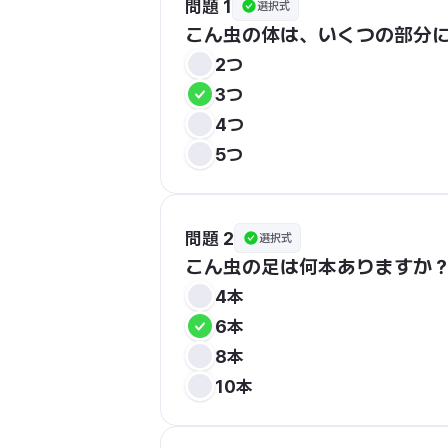
問題 1
選択式
こん虫の体は、いくつの部分
2つ
3つ
4つ
5つ
問題 2
選択式
こん虫の足は何本ありますか
4本
6本
8本
10本