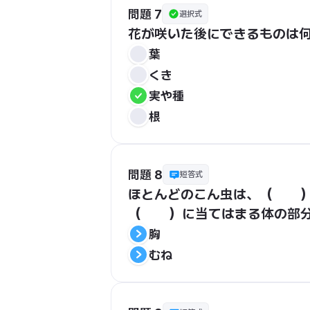
問題 7
選択式
花が咲いた後にできるものは
葉
くき
実や種
根
問題 8
短答式
ほとんどのこん虫は、（　　）
（　　）に当てはまる体の部
胸
むね