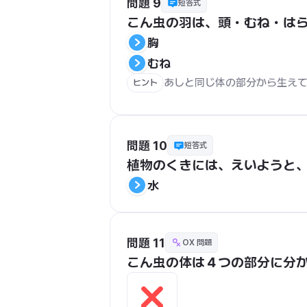
問題 9
短答式
こん虫の羽は、頭・むね・は
胸
むね
あしと同じ体の部分から生え
ヒント
問題 10
短答式
植物のくきには、えいようと
水
問題 11
OX 問題
こん虫の体は４つの部分に分