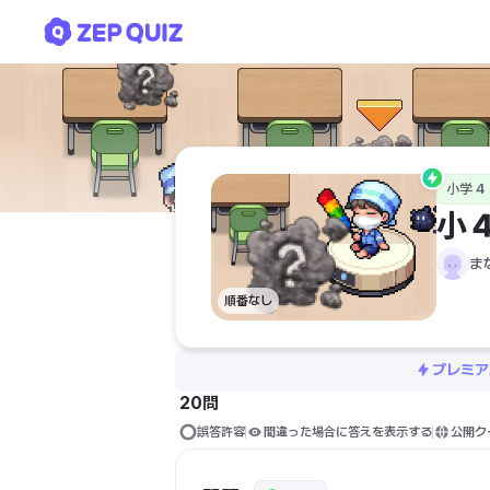
小４ 理科 こん虫と植物
小学 4
小
ま
順番なし
プレミア
20問
誤答許容
間違った場合に答えを表示する
公開ク