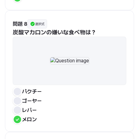
問題 8
選択式
炭酸マカロンの嫌いな食べ物は？
パクチー
ゴーヤー
レバー
メロン