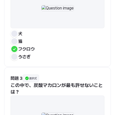
犬
猫
フクロウ
うさぎ
問題 3
選択式
この中で、炭酸マカロンが最も許せないこと
は？