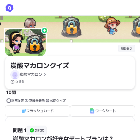
炭酸マカロンクイズ
炭酸マカロン
順番あり
炭酸マカロンクイズ
炭酸マカロン
86
10問
誤答許容
正解非表示
公開クイズ
フラッシュカード
ワークシート
問題 1
選択式
炭酸マカロンが好きなデートプランは？