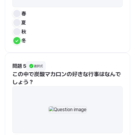
春
夏
秋
冬
問題 5
選択式
この中で炭酸マカロンの好きな行事はなんで
しょう？