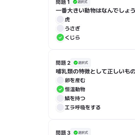
問題 1
選択式
一番大きい動物はなんでしょ
虎
うさぎ
くじら
問題 2
選択式
哺乳類の特徴として正しいも
卵を産む
恒温動物
鱗を持つ
エラ呼吸をする
問題 3
選択式