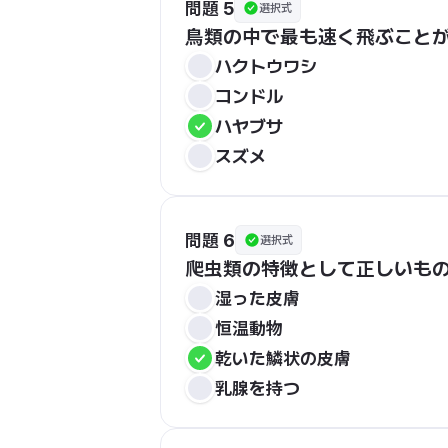
問題 5
選択式
鳥類の中で最も速く飛ぶこと
ハクトウワシ
コンドル
ハヤブサ
スズメ
問題 6
選択式
爬虫類の特徴として正しいも
湿った皮膚
恒温動物
乾いた鱗状の皮膚
乳腺を持つ