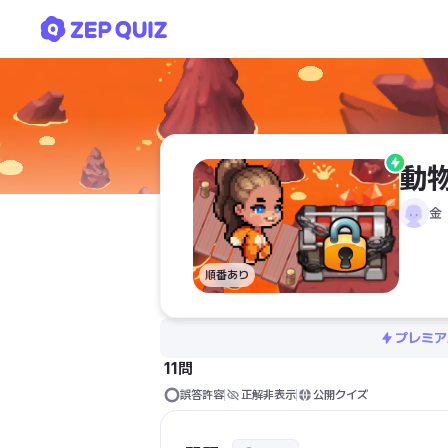
動物
動
金
順番あり
プレミア
11問
誤答許容
正解非表示
公開クイズ