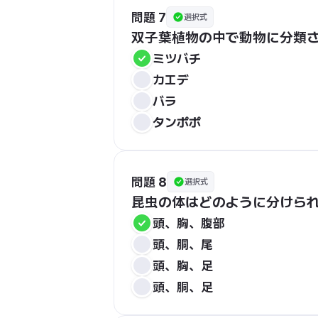
問題 7
選択式
双子葉植物の中で動物に分類
ミツバチ
カエデ
バラ
タンポポ
問題 8
選択式
昆虫の体はどのように分けら
頭、胸、腹部
頭、胴、尾
頭、胸、足
頭、胴、足