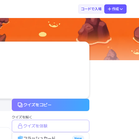
金
コードで入場
作成
クイズをコピー
クイズを解く
クイズを体験
フラッシュカード
New