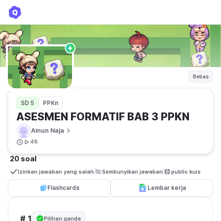
ASESMEN FORMATIF BAB 3 PPKN
Ainun Naja
Bebas
SD 5
PPKn
ASESMEN FORMATIF BAB 3 PPKN
Ainun Naja
48
20 soal
Izinkan jawaban yang salah
Sembunyikan jawaban
public kuis
Flashcards
Lembar kerja
# 1
Pilihan ganda