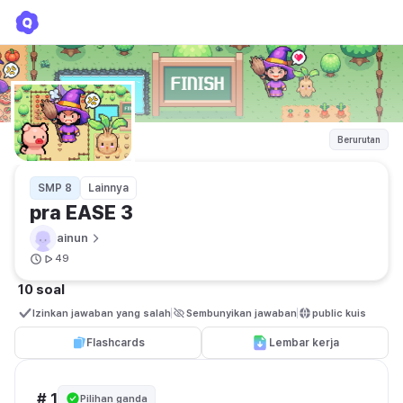
pra EASE 3
ainun
Berurutan
SMP 8
Lainnya
pra EASE 3
ainun
49
10 soal
Izinkan jawaban yang salah
Sembunyikan jawaban
public kuis
Flashcards
Lembar kerja
# 1
Pilihan ganda