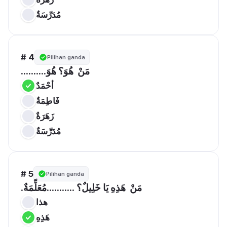
مُدَرِّسَةٌ
# 4
Pilihan ganda
..........مَنْ  هُوَ؟ هُوَ
أحْمَدٌ
فَاطِمَةٌ
زَهَرَةٌ
مُدَرِّسَةٌ
# 5
Pilihan ganda
.مَنْ  هَذِهِ يَا خَلِيلٌ؟ ...........مُعَلِّمَةٌ
هذا
هَذِهِ