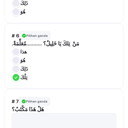
ذَلِكَ
هُوَ
# 6
Pilihan ganda
.مَنْ  تِلكَ يَا خَلِيلٌ؟ ...........مُعَلِّمَةٌ
هذا
هُوَ
ذَلِكَ
تِلْكَ
# 7
Pilihan ganda
هَلْ هَذَا مَكْتَبٌ؟