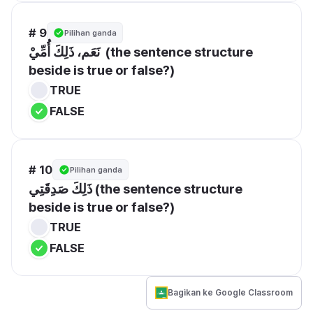
# 9
Pilihan ganda
نَعَم، ذَلِكَ أُمِّيْ  (the sentence structure 
beside is true or false?)
TRUE
FALSE
# 10
Pilihan ganda
ذَلِكَ صَدِقَتِي (the sentence structure 
beside is true or false?)
TRUE
FALSE
Bagikan ke Google Classroom