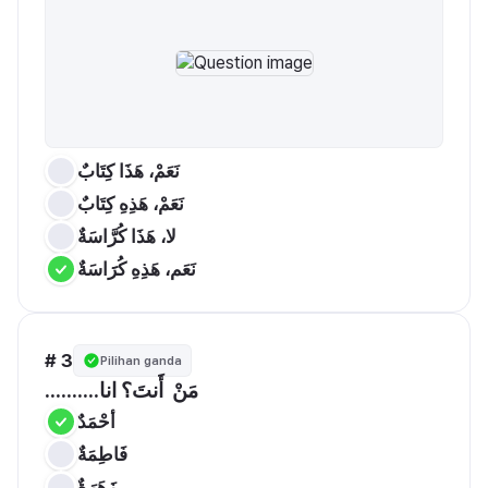
نَعَمْ، هَذَا كِتَابٌ
نَعَمْ، هَذِهِ كِتَابٌ
لا، هَذَا كُرَّاسَةٌ
نَعَم، هَذِهِ كُرََاسَةٌ
# 3
Pilihan ganda
..........مَنْ  أَنتَ؟ انا
أحْمَدٌ
فَاطِمَةٌ
زَهَرَةٌ