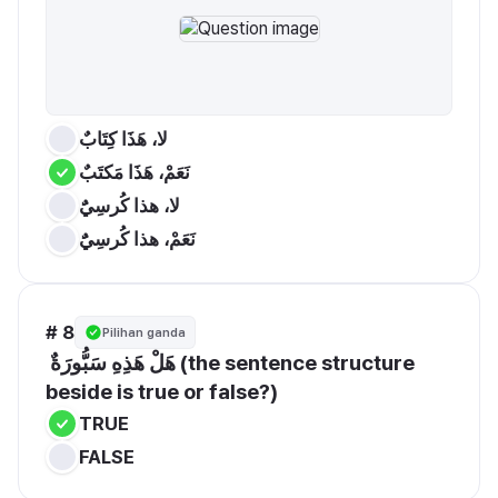
لا، هَذَا كِتَابٌ
نَعَمْ، هَذَا مَكتَبٌ
لا، هذا كُرسِيٌَ
نَعَمْ، هذا كُرسِيٌَ
# 8
Pilihan ganda
 هَلْ هَذِهِ سَبُّورَةٌ (the sentence structure 
beside is true or false?)
TRUE
FALSE