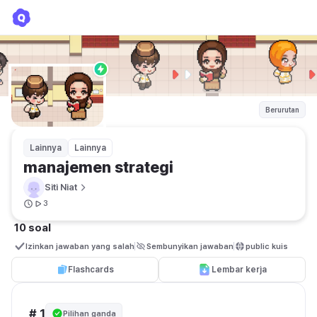
manajemen strategi
Siti Niat
Berurutan
Lainnya
Lainnya
manajemen strategi
Siti Niat
3
10 soal
Izinkan jawaban yang salah
Sembunyikan jawaban
public kuis
Flashcards
Lembar kerja
# 1
Pilihan ganda