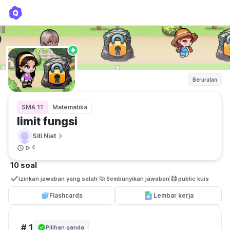
limit fungsi
Siti Niat
Berurutan
SMA 11
Matematika
limit fungsi
Siti Niat
4
10 soal
Izinkan jawaban yang salah
Sembunyikan jawaban
public kuis
Flashcards
Lembar kerja
# 1
Pilihan ganda