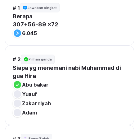
# 1
Jawaban singkat
Berapa 

307+56-89 x72
6.045
# 2
Pilihan ganda
Siapa yg menemani nabi Muhammad di 
gua Hira 
Abu bakar 
Yusuf 
Zakar riyah 
Adam 
# 3
Benar/Salah