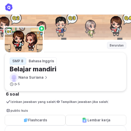
Belajar mandiri
Nana Suriana
Berurutan
SMP 8
Bahasa Inggris
Belajar mandiri
Nana Suriana
5
6 soal
Izinkan jawaban yang salah
Tampilkan jawaban jika salah
public kuis
Flashcards
Lembar kerja