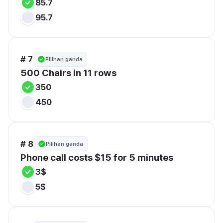
85.7
95.7
# 7
Pilihan ganda
500 Chairs in 11 rows
350
450
# 8
Pilihan ganda
Phone call costs $15 for 5 minutes
3$
5$