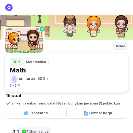
Math
eninuraini505
Bebas
SD 5
Matematika
Math 
eninuraini505
5
15 soal
Izinkan jawaban yang salah
Sembunyikan jawaban
public kuis
Flashcards
Lembar kerja
# 1
Pilihan ganda