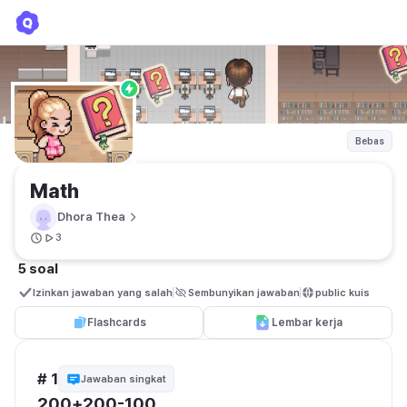
Math
Dhora Thea
Bebas
Math
Dhora Thea
3
5 soal
Izinkan jawaban yang salah
Sembunyikan jawaban
public kuis
Flashcards
Lembar kerja
# 1
Jawaban singkat
200+200-100