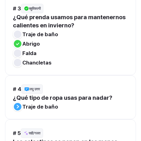
# 3
बहुविकल्पी
¿Qué prenda usamos para mantenernos 
calientes en invierno?
Traje de baño
Abrigo
Falda
Chancletas
# 4
लघु उत्तर
¿Qué tipo de ropa usas para nadar?
Traje de baño
# 5
सही/गलत