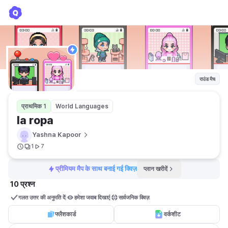
la ropa
Yashna Kapoor
राउंड मैच
प्राथमिक 1
World Languages
la ropa
Yashna Kapoor
1
7
प्रीमियम मैप के साथ बनाई गई क्विज़
प्लान खरीदें
10 प्रश्न
गलत उत्तर की अनुमति दें
हमेशा जवाब दिखाएं
सार्वजनिक क्विज़ 
फ्लैशकार्ड
वर्कशीट