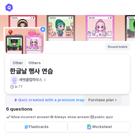
한글날 행사 연습
새벗클럽하우스
Round match
Other
Others
한글날 행사 연습
새벗클럽하우스
77
Quiz created with a premium map
Purchase plan
6 questions
Allow incorrect answer
Always show answer
public quiz 
Flashcards
Worksheet