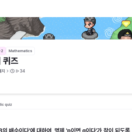
-2
Mathematics
 퀴즈
예지
34
ic quiz 
x는 3의 배수이다'에 대하여, 명제 'p이면 q이다'가 참이 되도록 