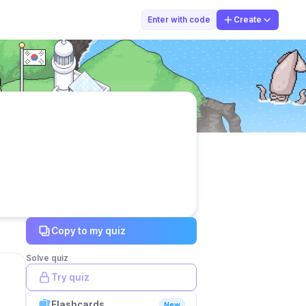
심예지
Enter with code
Create
Copy to my quiz
Solve quiz
Try quiz
Flashcards
New