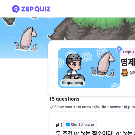
명제 퀴즈
High 1
명제
심
Sequencing
15 questions
Allow incorrect answer
Hide answer
publ
# 1
Short Answer
두 조건 p: 'x는 짝수이다', q: '