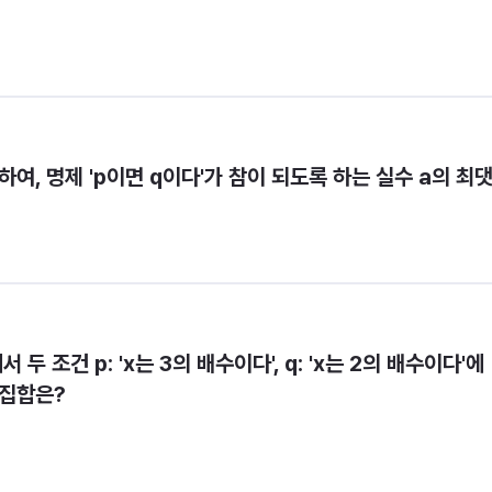
 a'에 대하여, 명제 'p이면 q이다'가 참이 되도록 하는 실수 a의 최
6}에서 두 조건 p: 'x는 3의 배수이다', q: 'x는 2의 배수이다'에 
리집합은?