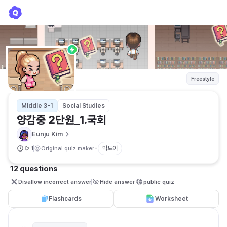
양감중 2단원_1.국회
Eunju Kim
Freestyle
Middle 3-1
Social Studies
양감중 2단원_1.국회
Eunju Kim
-
박도이
1
Original quiz maker
12 questions
Disallow incorrect answer
Hide answer
public quiz 
Flashcards
Worksheet