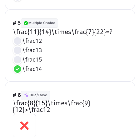
# 5
Multiple Choice
​\frac{11}{14}\times\frac{7}{22}=?​
\frac12
\frac13
\frac15
\frac14
# 6
True/False
​\frac{8}{15}\times\frac{9}
{12}>\frac12​