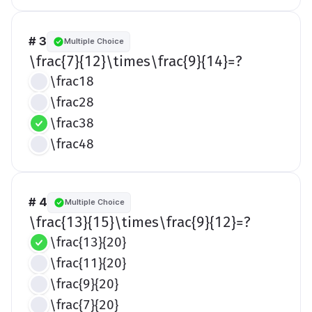
# 3
Multiple Choice
​\frac{7}{12}\times\frac{9}{14}=?​
\frac18
\frac28
\frac38
\frac48
# 4
Multiple Choice
​\frac{13}{15}\times\frac{9}{12}=?​
\frac{13}{20}
\frac{11}{20}
\frac{9}{20}
\frac{7}{20}