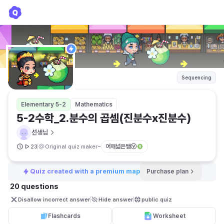
5-2수학_2.분수의 곱셈(진분수x진분수)
선생님
Sequencing
Elementary 5-2
Mathematics
5-2수학_2.분수의 곱셈(진분수x진분수)
선생님
-
어깨넓은쌤ⓥ
23
Original quiz maker
Quiz created with a premium map
Purchase plan
20 questions
Disallow incorrect answer
Hide answer
public quiz 
Flashcards
Worksheet