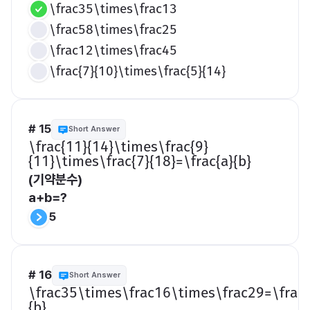
\frac35\times\frac13
\frac58\times\frac25
\frac12\times\frac45
\frac{7}{10}\times\frac{5}{14}
# 15
Short Answer
​\frac{11}{14}\times\frac{9}
{11}\times\frac{7}{18}=\frac{a}{b}​
(기약분수)
a+b=?
5
# 16
Short Answer
​\frac35\times\frac16\times\frac29=\frac{
{b}​