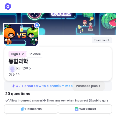
통합과학
Kim유진
Team match
High 1-2
Science
통합과학
Kim유진
58
Quiz created with a premium map
Purchase plan
20 questions
Allow incorrect answer
Show answer when incorrect
public quiz 
Flashcards
Worksheet