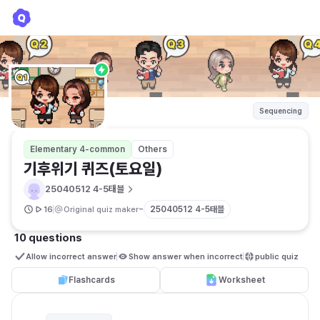
기후위기 퀴즈(토요일)
25040512 4-5태블
Sequencing
Elementary 4-common
Others
기후위기 퀴즈(토요일)
25040512 4-5태블
-
25040512 4-5태블
16
Original quiz maker
10 questions
Allow incorrect answer
Show answer when incorrect
public quiz 
Flashcards
Worksheet