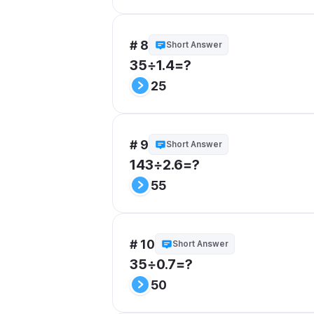
# 8
Short Answer
35÷1.4=?
25
# 9
Short Answer
143÷2.6=?
55
# 10
Short Answer
35÷0.7=?
50