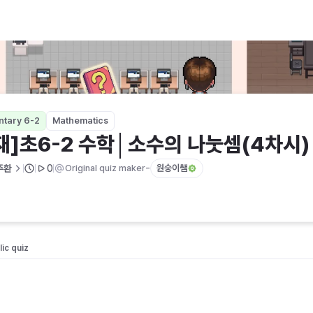
눗셈(4차시)
ntary 6-2
Mathematics
재]초6-2 수학│소수의 나눗셈(4차시)
-
주환
0
Original quiz maker
원숭이쌤
ic quiz 