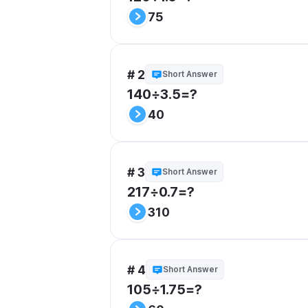
75
# 2
Short Answer
140÷3.5=?
40
# 3
Short Answer
217÷0.7=?
310
# 4
Short Answer
105÷1.75=?