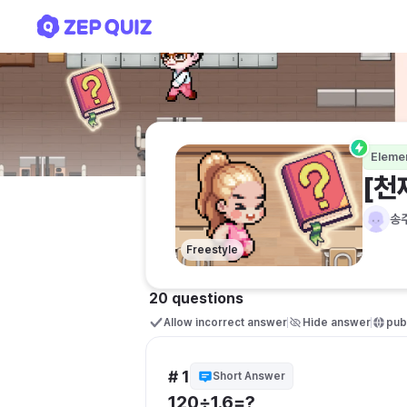
[천재]초6-2 수학│소수의 나
Eleme
[천
송
Freestyle
20 questions
Allow incorrect answer
Hide answer
publ
# 1
Short Answer
120÷1.6=?