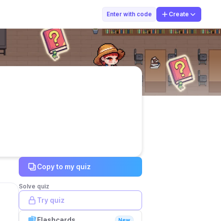
송주환
Enter with code
Create
Copy to my quiz
Solve quiz
Try quiz
Flashcards
New