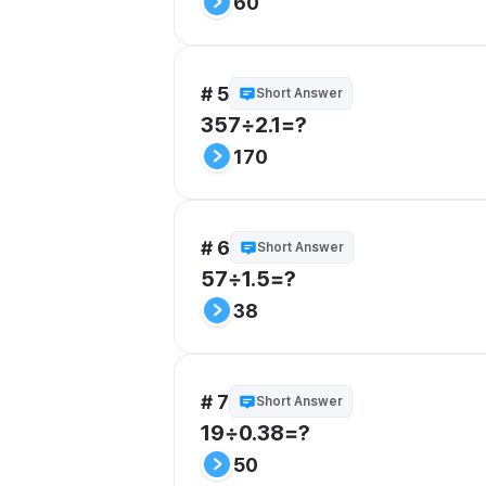
60
# 5
Short Answer
357÷2.1=?
170
# 6
Short Answer
57÷1.5=?
38
# 7
Short Answer
19÷0.38=?
50