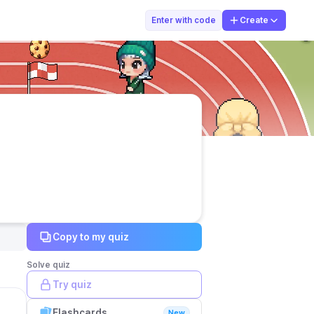
지슈쌤
Enter with code
Create
Copy to my quiz
Solve quiz
Try quiz
Flashcards
New