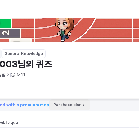
General Knowledge
003님의 퀴즈
슈쌤
11
ed with a premium map
Purchase plan
public quiz 