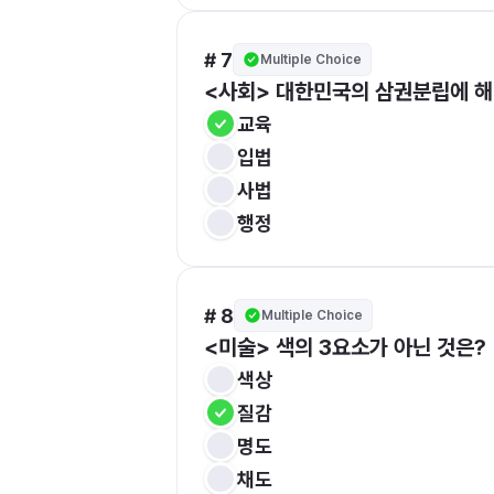
# 7
Multiple Choice
<사회> 대한민국의 
삼권분립
에 
교육
입법
사법
행정
# 8
Multiple Choice
<미술> 색의 3요소가 아닌 것은?
색상
질감
명도
채도