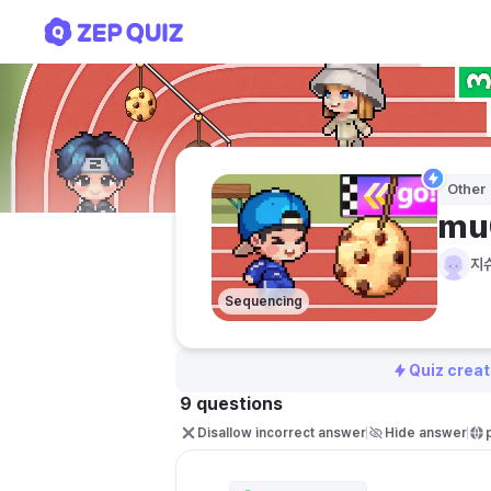
mu003님의 퀴즈
Other
mu
지
Sequencing
Quiz creat
9 questions
Disallow incorrect answer
Hide answer