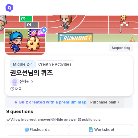
권오선님의 퀴즈
진자림
Sequencing
Middle 2-1
Creative Activities
권오선님의 퀴즈
진자림
2
Quiz created with a premium map
Purchase plan
9 questions
Allow incorrect answer
Hide answer
public quiz 
Flashcards
Worksheet