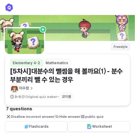
[5차시]대분수의 뺄셈을 해 볼까요⑴ - 분수 부분끼리 뺄 수 있는 경우
이수정
Freestyle
Elementary 4-2
Mathematics
[5차시]대분수의 뺄셈을 해 볼까요⑴ - 분수 
부분끼리 뺄 수 있는 경우
이수정
-
코지쌤
9
Original quiz maker
7 questions
Disallow incorrect answer
Hide answer
public quiz 
Flashcards
Worksheet