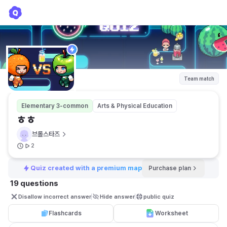
ㅎㅎ
브롤스타즈
Team match
Elementary 3-common
Arts & Physical Education
ㅎㅎ
브롤스타즈
2
Quiz created with a premium map
Purchase plan
19 questions
Disallow incorrect answer
Hide answer
public quiz 
Flashcards
Worksheet