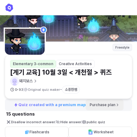
[계기 교육] 10월 3일 < 개천절 > 퀴즈
돼지보스
Freestyle
Elementary 3-common
Creative Activities
[계기 교육] 10월 3일 < 개천절 > 퀴즈
돼지보스
-
소중한쌤
93
Original quiz maker
Quiz created with a premium map
Purchase plan
15 questions
Disallow incorrect answer
Hide answer
public quiz 
Flashcards
Worksheet