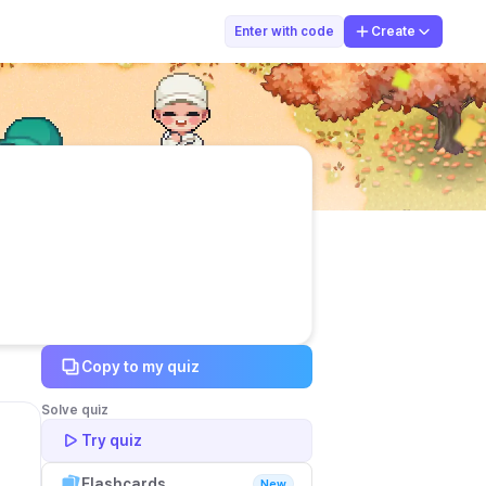
홍길동
Enter with code
Create
Copy to my quiz
Solve quiz
Try quiz
Flashcards
New