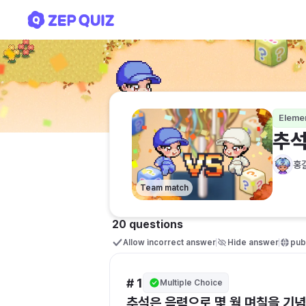
추석날 상식퀴즈
Eleme
추석
홍
Team match
20 questions
Allow incorrect answer
Hide answer
publ
# 1
Multiple Choice
추석은 음력으로 몇 월 며칠을 기