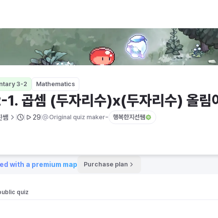
자리수) 올림여러번
ntary 3-2
Mathematics
2-1. 곱셈 (두자리수)x(두자리수) 올
-
진쌤
29
Original quiz maker
행복한지선쌤
ed with a premium map
Purchase plan
public quiz 