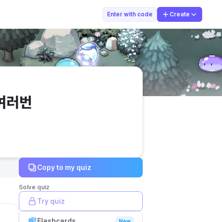
효진쌤
Enter with code
Create
림여러번
Copy to my quiz
Solve quiz
Try quiz
Flashcards
New