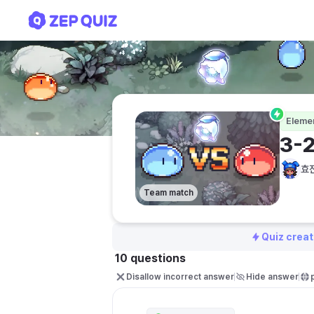
3-2-1. 곱셈 (두자리수)x(두
Eleme
3-
효
Team match
Quiz creat
10 questions
Disallow incorrect answer
Hide answer