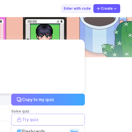
sunny seo
Enter with code
Create
Copy to my quiz
Solve quiz
Try quiz
Flashcards
New