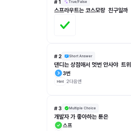
# 1
True/False
스프라우트는 코스모랑  친구일까
# 2
Short Answer
댄디는 상점애서 멋번 안사야  트
3번
2다음앤
Hint
# 3
Multiple Choice
개발자 가 좋아하는 툰은
스프