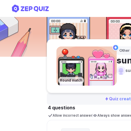
sunny seo님의 퀴즈
Other
su
su
Round match
Quiz creat
4 questions
Allow incorrect answer
Always show answ