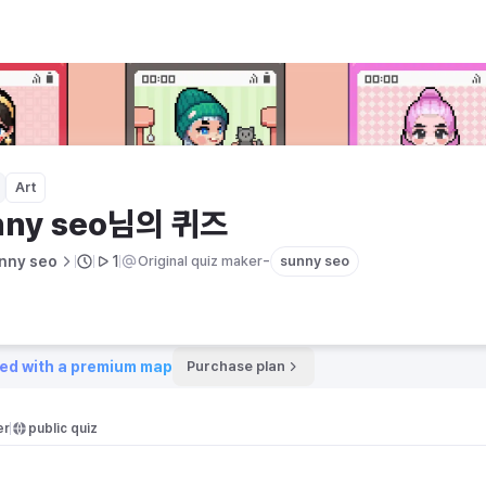
Art
nny seo님의 퀴즈
-
nny seo
1
Original quiz maker
sunny seo
ed with a premium map
Purchase plan
er
public quiz 