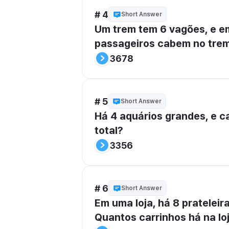
# 4
Short Answer
Um trem tem 6 vagões, e e
passageiros cabem no tre
3678
# 5
Short Answer
Há 4 aquários grandes, e c
total?
3356
# 6
Short Answer
Em uma loja, há 8 pratelei
Quantos carrinhos há na lo