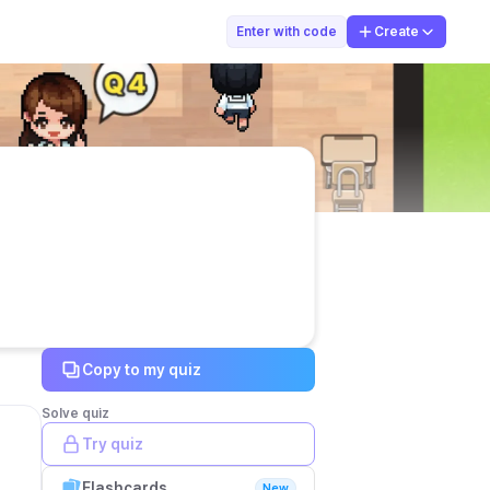
Eduksmart
Enter with code
Create
Copy to my quiz
Solve quiz
Try quiz
Flashcards
New