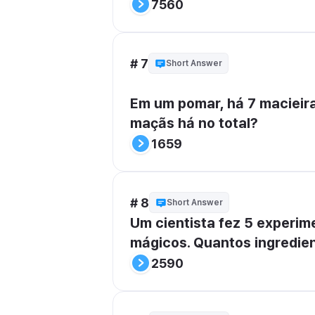
7560
# 7
Short Answer
Em um pomar, há 7 macieir
maçãs há no total?
1659
# 8
Short Answer
Um cientista fez 5 experim
mágicos. Quantos ingredie
2590