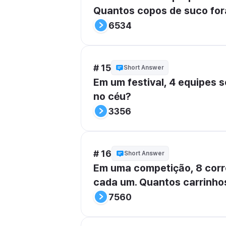
Quantos copos de suco for
6534
# 15
Short Answer
Em um festival, 4 equipes 
no céu?
3356
# 16
Short Answer
Em uma competição, 8 corre
cada um. Quantos carrinhos
7560