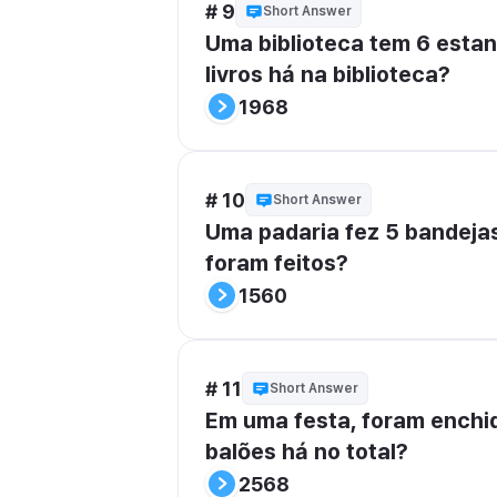
# 9
Short Answer
Uma biblioteca tem 6 estan
livros há na biblioteca?
1968
# 10
Short Answer
Uma padaria fez 5 bandejas
foram feitos?
1560
# 11
Short Answer
Em uma festa, foram enchi
balões há no total?
2568