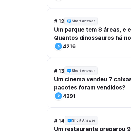
# 12
Short Answer
Um parque tem 8 áreas, e e
Quantos dinossauros há no
4216
# 13
Short Answer
Um cinema vendeu 7 caixas
pacotes foram vendidos?
4291
# 14
Short Answer
Um restaurante preparou 9 