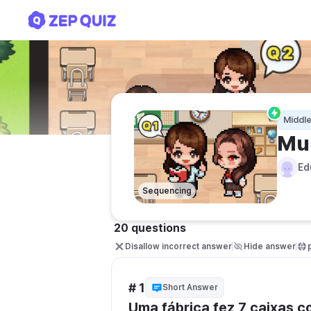
Multiplicação 3 dígitos
Middle
Mul
Ed
Sequencing
20 questions
Disallow incorrect answer
Hide answer
# 1
Short Answer
Uma fábrica fez 7 caixas c