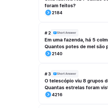
foram feitos?
2184
# 2
Short Answer
Em uma fazenda, há 5 colme
Quantos potes de mel são 
2140
# 3
Short Answer
O telescópio viu 8 grupos d
Quantas estrelas foram vis
4216