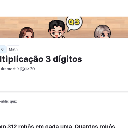
 6
Math
tiplicação 3 dígitos
uksmart
20
public quiz 
om 312 robôs em cada uma. Quantos robôs 