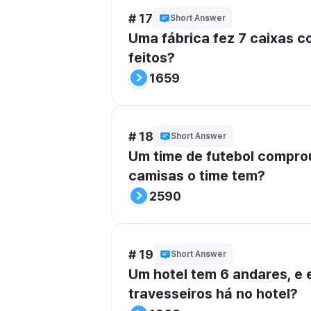
# 17
Short Answer
Uma fábrica fez 7 caixas co
feitos?
1659
# 18
Short Answer
Um time de futebol compro
camisas o time tem?
2590
# 19
Short Answer
Um hotel tem 6 andares, e 
travesseiros há no hotel?