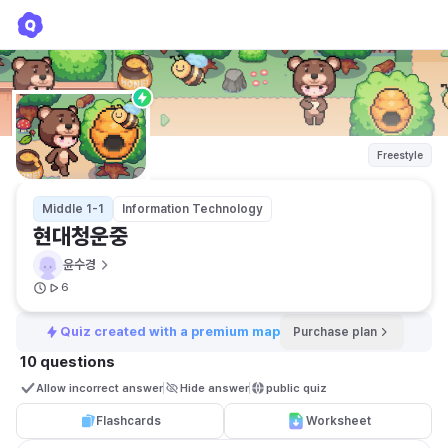
현대청운중
윤수경
Freestyle
Middle 1-1
Information Technology
현대청운중
윤수경
6
Quiz created with a premium map
Purchase plan
10 questions
Allow incorrect answer
Hide answer
public quiz 
Flashcards
Worksheet