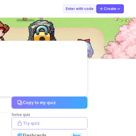
UTOMANIA성숙
Enter with code
Create
Copy to my quiz
Solve quiz
Try quiz
Flashcards
New