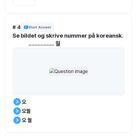
# 4
Short Answer
Se bildet og skrive nummer på koreansk. 

             ................. 월
오
오월
오 월