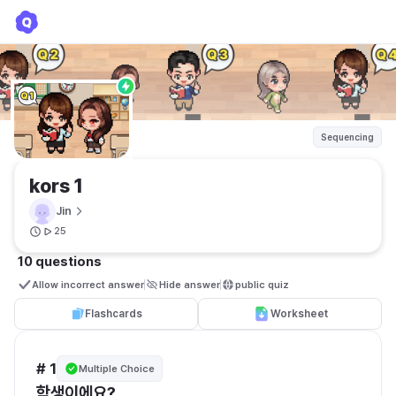
kors 1
Jin
Sequencing
kors 1
Jin
25
10 questions
Allow incorrect answer
Hide answer
public quiz 
Flashcards
Worksheet
# 1
Multiple Choice
학생이에요?