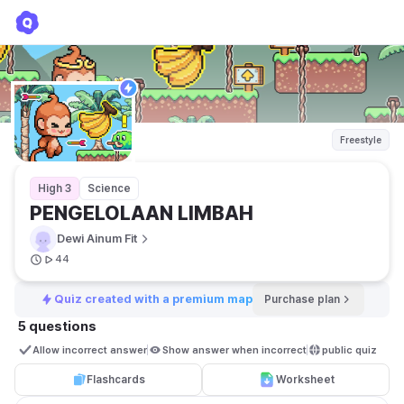
PENGELOLAAN LIMBAH
Dewi Ainum Fit
Freestyle
High 3
Science
PENGELOLAAN LIMBAH
Dewi Ainum Fit
44
Quiz created with a premium map
Purchase plan
5 questions
Allow incorrect answer
Show answer when incorrect
public quiz 
Flashcards
Worksheet