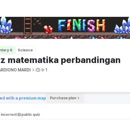
dingan
ntary 6
Science
iz matematika perbandingan
RDIONO MARDI
1
ed with a premium map
Purchase plan
incorrect
public quiz 