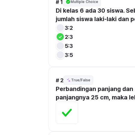
# 1
Multiple Choice
Di kelas 6 ada 30 siswa. Se
jumlah siswa laki-laki dan
3:2
2:3
5:3
3:5
# 2
True/False
Perbandingan panjang dan l
panjangnya 25 cm, maka le