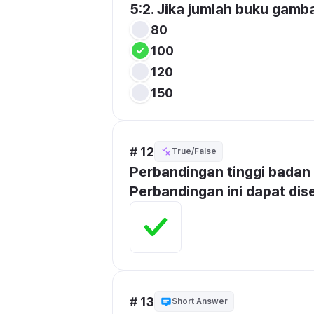
5:2. Jika jumlah buku gamba
80
100
120
150
# 12
True/False
Perbandingan tinggi badan S
Perbandingan ini dapat dis
# 13
Short Answer