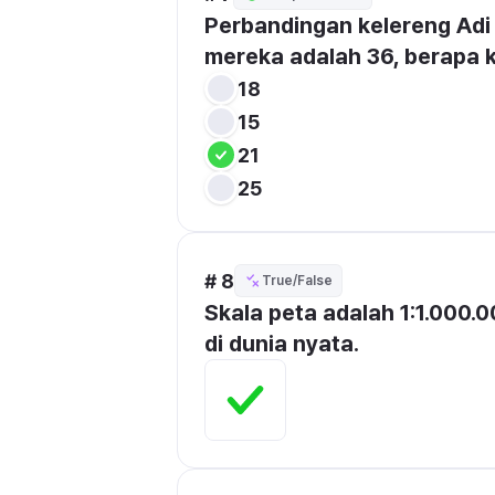
Perbandingan kelereng Adi d
mereka adalah 36, berapa 
18
15
21
25
# 8
True/False
Skala peta adalah 1:1.000.00
di dunia nyata.