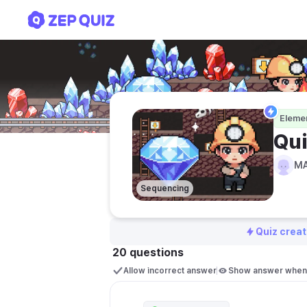
Quiz matematika perban
Eleme
Qu
MA
Sequencing
Quiz creat
20 questions
Allow incorrect answer
Show answer when 