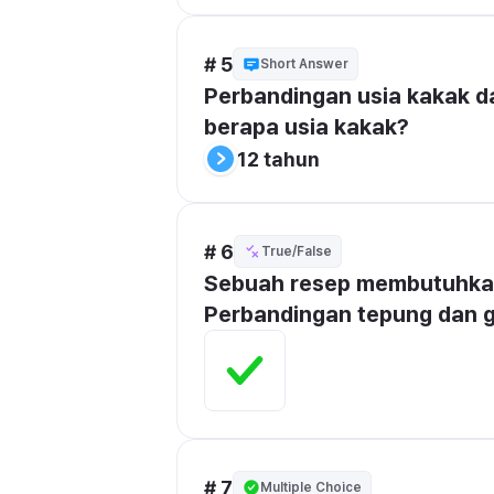
# 5
Short Answer
Perbandingan usia kakak dan
berapa usia kakak?
12 tahun
# 6
True/False
Sebuah resep membutuhkan 
Perbandingan tepung dan gu
# 7
Multiple Choice