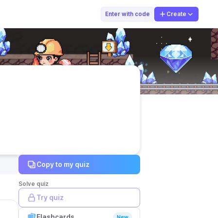
MARDIONO MARDI
Enter with code
Create
Copy to my quiz
Solve quiz
Try quiz
Flashcards
New