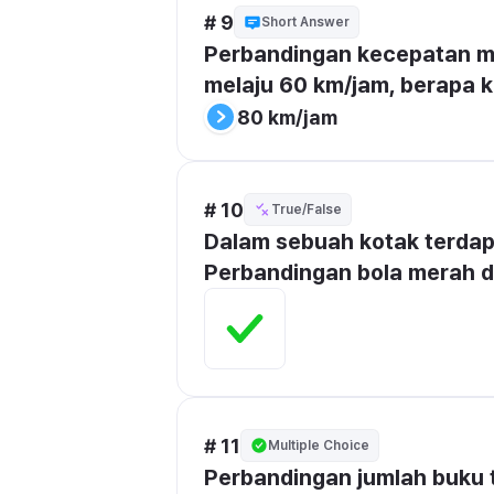
# 9
Short Answer
Perbandingan kecepatan mobi
melaju 60 km/jam, berapa 
80 km/jam
# 10
True/False
Dalam sebuah kotak terdapa
Perbandingan bola merah da
# 11
Multiple Choice
Perbandingan jumlah buku t