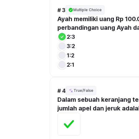
# 3
Multiple Choice
Ayah memiliki uang Rp 100.0
perbandingan uang Ayah da
2:3
3:2
1:2
2:1
# 4
True/False
Dalam sebuah keranjang ter
jumlah apel dan jeruk adala