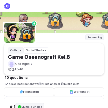
Game Oseanografi Kel.8
Gita Agita
Sequencing
College
Social Studies
Game Oseanografi Kel.8
Gita Agita
1
40
10 questions
Allow incorrect answer
Hide answer
public quiz 
Flashcards
Worksheet
# 1
Multiple Choice