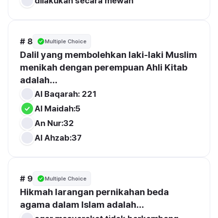
dilakukan secara mewah
# 8
Multiple Choice
Dalil yang membolehkan laki-laki Muslim 
menikah dengan perempuan Ahli Kitab 
adalah…
Al Baqarah: 221
Al Maidah:5
An Nur:32
Al Ahzab:37
# 9
Multiple Choice
Hikmah larangan pernikahan beda 
agama dalam Islam adalah…