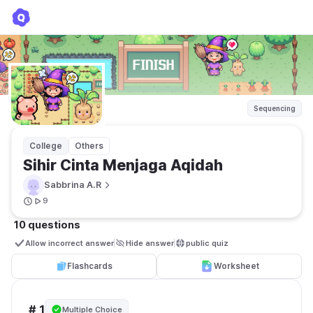
Sihir Cinta Menjaga Aqidah
Sabbrina A.R
Sequencing
College
Others
Sihir Cinta Menjaga Aqidah
Sabbrina A.R
9
10 questions
Allow incorrect answer
Hide answer
public quiz 
Flashcards
Worksheet
# 1
Multiple Choice