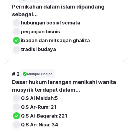
Pernikahan dalam islam dipandang 
sebagai…
hubungan sosial semata
perjanjian bisnis
ibadah dan mitsaqan ghaliza
tradisi budaya
# 2
Multiple Choice
Dasar hukum larangan menikahi wanita 
musyrik terdapat dalam…
Q.S Al Maidah:5
Q.S Ar-Rum: 21
Q.S Al-Baqarah:221 
Q.S An-Nisa: 34