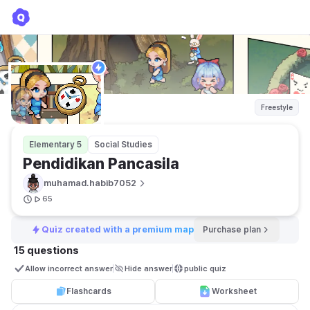
Pendidikan Pancasila
muhamad.habib7052
Freestyle
Elementary 5
Social Studies
Pendidikan Pancasila 
muhamad.habib7052
65
Quiz created with a premium map
Purchase plan
15 questions
Allow incorrect answer
Hide answer
public quiz 
Flashcards
Worksheet