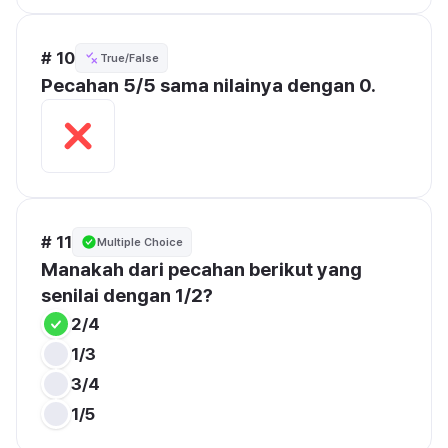
# 10
True/False
Pecahan 5/5 sama nilainya dengan 0.
# 11
Multiple Choice
Manakah dari pecahan berikut yang 
senilai dengan 1/2?
2/4
1/3
3/4
1/5