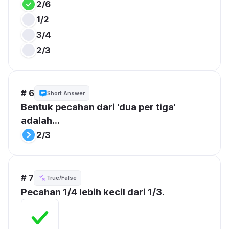
2/6
1/2
3/4
2/3
# 6
Short Answer
Bentuk pecahan dari 'dua per tiga' 
adalah...
2/3
# 7
True/False
Pecahan 1/4 lebih kecil dari 1/3.