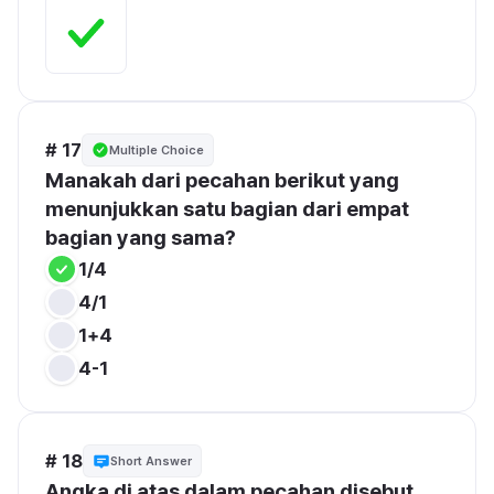
# 17
Multiple Choice
Manakah dari pecahan berikut yang 
menunjukkan satu bagian dari empat 
bagian yang sama?
1/4
4/1
1+4
4-1
# 18
Short Answer
Angka di atas dalam pecahan disebut...